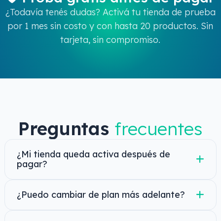
¿Todavía tenés dudas? Activá tu tienda de prueba
por 1 mes sin costo y con hasta 20 productos. Sin
tarjeta, sin compromiso.
Preguntas
frecuentes
¿Mi tienda queda activa después de
pagar?
Una vez confirmado el pago por
¿Puedo cambiar de plan más adelante?
MercadoPago, nos ponemos en contacto
con vos dentro de las 24 horas hábiles para
Sí, podés escalar de plan en cualquier