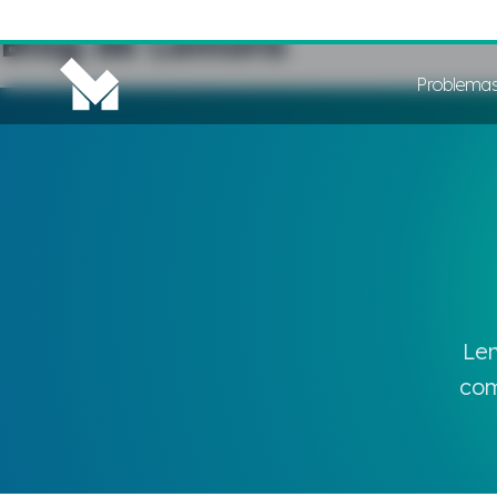
Blog de Lemora
Problema
Lem
com