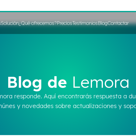
s
Solución
¿Qué ofrecemos?
Precios
Testimonios
Blog
Contactar
Blog de
Lemora
ora responde. Aquí encontrarás respuesta a d
únes y novedades sobre actualizaciones y sopo